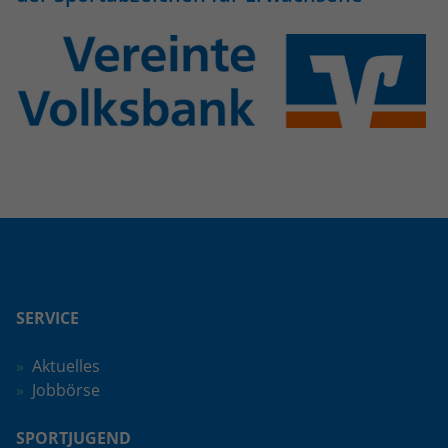
eines Analyseberichts darüber, wie es
der Website geht. Die erhobenen Daten
umfassen die Anzahl der Besucher, die
Quelle, aus der sie stammen, und die
Seiten in anonymisierter Form.
Name
_dc_gtm_UA-101278931-2
Anbieter
Google Analytics
Laufzeit
1 Minute
Dieser Cookie identifiziert die Besucher
nach Alter, Geschlecht oder Interessen
SERVICE
Zweck
und nutzt dazu den DoubleClick des
Google Tag Manager, um die gezielte
Aktuelles
Anzeigenplatzierung zu vereinfachen.
Jobbörse
SPORTJUGEND