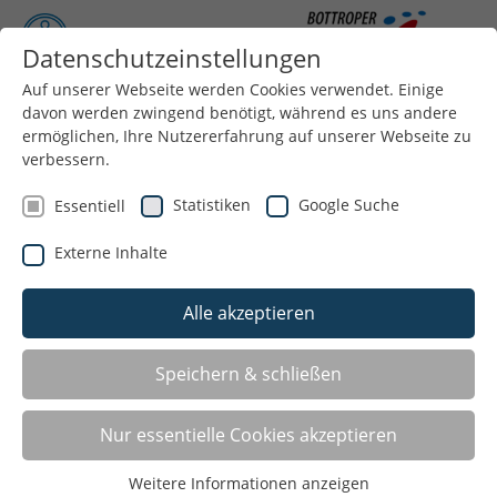
Datenschutzeinstellungen
Auf unserer Webseite werden Cookies verwendet. Einige
davon werden zwingend benötigt, während es uns andere
Menü
ermöglichen, Ihre Nutzererfahrung auf unserer Webseite zu
verbessern.
Das Zeichen für mehr Sport und Erfolg im
Statistiken
Google Suche
Essentiell
Leben
Externe Inhalte
Das Zeichen für mehr Sport und Erfolg im Leben
Alle akzeptieren
Sind Sport und Bewegung für Sie ein Stück Lebenslust
und Lebensfreude? Dann ist das Sportabzeichen die
Herausforderung an Sie, den Spaß am Sport und die
Speichern & schließen
Freude am Leben noch weiter zu steigern:
Nur essentielle Cookies akzeptieren
Lernen Sie sich besser kennen
Entdecken Sie, was alles in Ihnen steckt!
Weitere Informationen anzeigen
Bereichern Sie Ihre Freizeit um neue sportliche